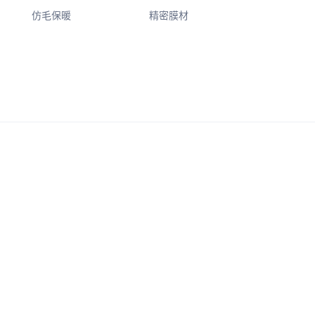
仿毛保暖
精密膜材